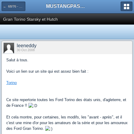
MUSTANGPASSION
← 68/76 - Torino - 59/74 Galaxie - 55/71 Fairlane - 67/02 Cougars (US/EU)
Gran Torino Starsky et Hutch
leeneddy
30 Oct 2008
Salut à tous.
Voici un lien sur un site qui est assez bien fait :
Torino
Ce site repertorie toutes les Ford Torino des états unis, d'agleterre, et
de France !!
Et cela montre, pour certaines, les modifs, les "avant - après", et il
c'est une mine d'or pour les amateurs de la série et pour les amoureux
des Ford Gran Torino.