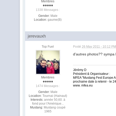
Membres
1338 Messages :
Gender:
Male
Location:
gaume(B)
jerevauxh
Top Fuel
Posté
26 May 2011 - 10:12 P
d'autres photos?? sympa la
Jérémy D
Président & Organisateur :
Membres
MFEA ''Mustang Fest Europe As
prochaine date à retenir - le 2
www. mfea.eu
1474 Messages :
Gender:
Male
Location:
Tournai (Hainaut)
Interests:
année 50,60. à
fond pour l'Amérique...
Mustang:
Mustang coupé
1965