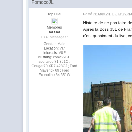
FomocoJL
Top Fuel
Posté
26 May 2011 - 09:35 P
Histoire de ne pas faire d
Membres
Après la Boss 351 de Franc,
c'est quasiment du live, c
1837 Messages :
Gender:
Male
Location:
Var
Interests:
V8 !!
Mustang:
conv66GT ;
sportsroof71 351C ;
Cougar70 XR7 428CJ ; Ford
Maverick 69 ; Ford
Econoline 84 351W