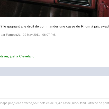
? le gagnant a le droit de commander une casse du Rhum à prix exept
é par
FomocoJL
- 29 May 2011 - 06:07 PM.
dryer, just a Cleveland
M
upape plié,bielle arraché,AAC pété en deux,vilo cassé, block fendu,attache de pont a