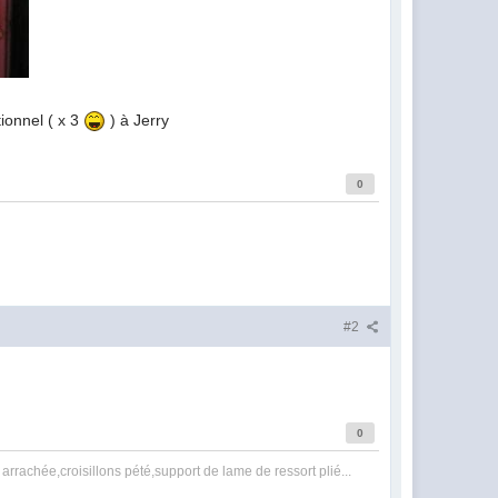
ionnel ( x 3
) à Jerry
0
#2
0
rrachée,croisillons pété,support de lame de ressort plié...