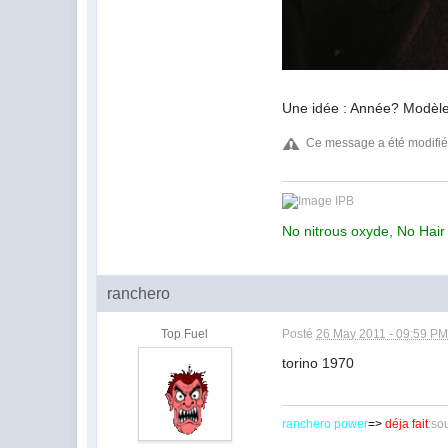
Une idée : Année? Modèle
Ce message a été modifi
No nitrous oxyde, No Hair 
ranchero
Top Fuel
Posté
26 May 2011 - 09:59 P
torino 1970
ranchero power
=>
déja fait
:so