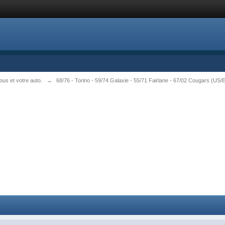
s et votre auto.
→
68/76 - Torino - 59/74 Galaxie - 55/71 Fairlane - 67/02 Cougars (US/