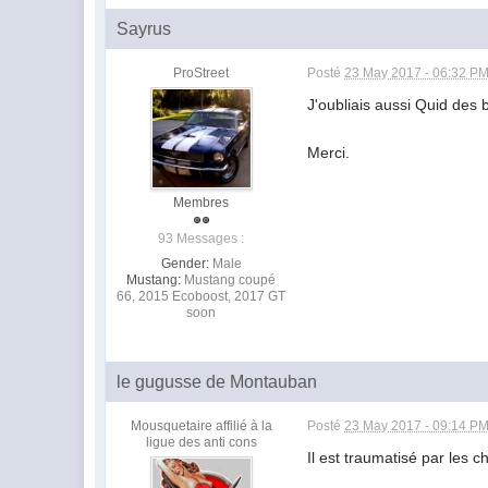
Sayrus
ProStreet
Posté
23 May 2017 - 06:32 P
J'oubliais aussi Quid des 
Merci.
Membres
93 Messages :
Gender:
Male
Mustang:
Mustang coupé
66, 2015 Ecoboost, 2017 GT
soon
le gugusse de Montauban
Mousquetaire affilié à la
Posté
23 May 2017 - 09:14 P
ligue des anti cons
Il est traumatisé par les c