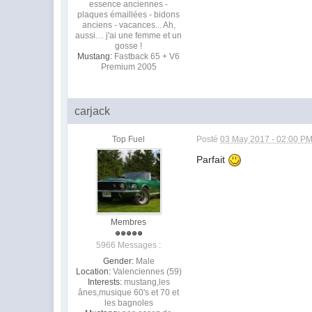
essence anciennes -
plaques émaillées - bidons
anciens - vacances... Ah,
aussi… j'ai une femme et un
gosse !
Mustang:
Fastback 65 + V6
Premium 2005
carjack
Top Fuel
Posté
03 May 2017 - 02:00 P
Parfait
Membres
5966 Messages :
Gender:
Male
Location:
Valenciennes (59)
Interests:
mustang,les
ânes,musique 60's et 70 et
les bagnoles