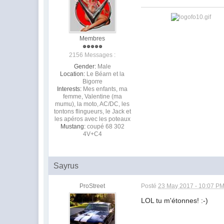
Membres
2156 Messages :
Gender:
Male
Location:
Le Béarn et la
Bigorre
Interests:
Mes enfants, ma
femme, Valentine (ma
mumu), la moto, AC/DC, les
tontons flingueurs, le Jack et
les apéros avec les poteaux
Mustang:
coupé 68 302
4V+C4
Sayrus
ProStreet
Posté
23 May 2017 - 10:07 P
LOL tu m'étonnes! :-)