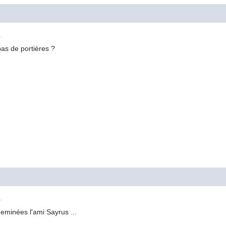
M
bas de portières ?
M
heminées l'ami Sayrus ...