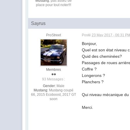
Mustang:
pas assez de
place pour tout noter!!!
Sayrus
ProStreet
Posté
23 May 2017 - 06:31 P
Bonjour,
Quel est son état niveau 
Quid des cheminées?
Passages de roues arrièr
Coffre ?
Membres
Longerons ?
93 Messages :
Planchers ?
Gender:
Male
Mustang:
Mustang coupé
Qui niveau mécanique du 
66, 2015 Ecoboost, 2017 GT
soon
Merci.