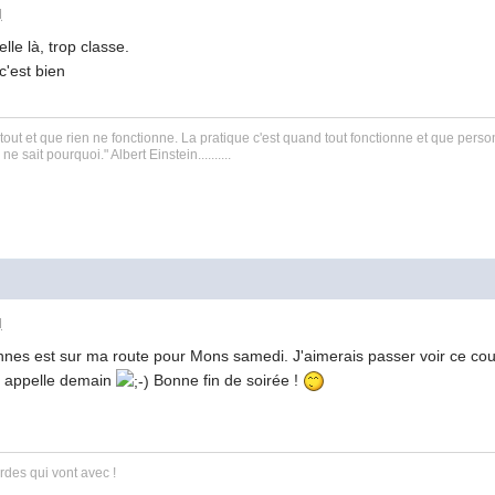
M
elle là, trop classe.
c'est bien
 tout et que rien ne fonctionne. La pratique c'est quand tout fonctionne et que perso
 sait pourquoi." Albert Einstein..........
M
nnes est sur ma route pour Mons samedi. J'aimerais passer voir ce cou
s appelle demain
Bonne fin de soirée !
des qui vont avec !