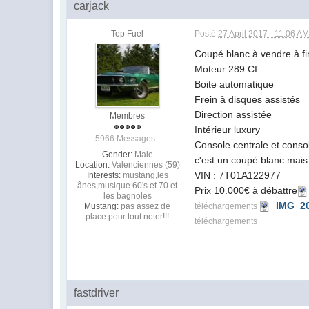
carjack
Top Fuel
Posté
27 April 2017 - 11:06 A
Coupé blanc à vendre à fin
Moteur 289 CI
Boite automatique
Frein à disques assistés
Direction assistée
Membres
Intérieur luxury
5966 Messages :
Console centrale et consol
Gender:
Male
c'est un coupé blanc mais l
Location:
Valenciennes (59)
VIN : 7T01A122977
Interests:
mustang,les
ânes,musique 60's et 70 et
Prix 10.000€ à débattre
les bagnoles
IMG_20
Mustang:
pas assez de
téléchargements
place pour tout noter!!!
téléchargements
fastdriver