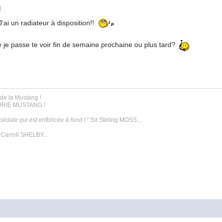
M
J'ai un radiateur à disposition!!
e je passe te voir fin de semaine prochaine ou plus tard?
de la Mustang !
ECURIE MUSTANG !
 pédale qui est enfoncée à fond ! "
Sir Stirling MOSS...
Carroll SHELBY...