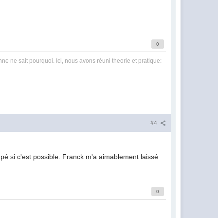
0
nne ne sait pourquoi. Ici, nous avons réuni theorie et pratique:
#4
pé si c'est possible. Franck m'a aimablement laissé
0