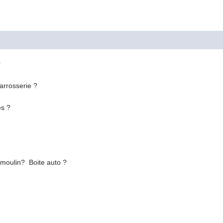
M
carrosserie ?
es ?
moulin? Boite auto ?