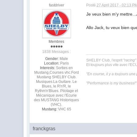
fastdriver
Posté
27 April 2017 - 02:13 P
Je veux bien m'y mettre...
Allo Jack, tu veux bien qu
Membres
1838 Messages :
Gender:
Male
SHELBY Club, l'esprit
"racing"
Location:
Paris
Et toujours plus vite avec l'
Interests:
Sorties en
Mustang,Courses vhc.Ford
"En course, il y a toujours une
Mustang SHELBY Club.
Musiques.La Guitare. Le
''Performance is my business!''
Blues, le R'n'R, le
Rythm'n'Blues. Pilotage et
Mécanique avec l'Ecurie
des MUSTANG Historiques
(VHC).
Mustang:
VHC 65
franckgras