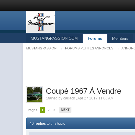
MUSTANGPASSION.COM
Forums
Members
MUSTANGPASSION
→
FORUMS PETITES ANNONCES
→
ANNONCE
Coupé 1967 À Vendre
Started by
carjack
,
Apr 27 2017 11:06 AM
NEXT
Pages
1
2
3
40 replies to this topic