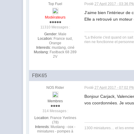
Top Fuel
Posté
27 April 2017 - 03:36 P
J'aime bien l'intérieur de c
Modérateurs
Elle a retrouvé un moteur 
11310 Messages :
Gender:
Male
"La théorie c'est quand on sait
Location:
France sud,
rien ne fonctionne et personne ne
Orange
Interests:
mustang, ciné
Mustang:
Fastback 68 289
2V
FBK65
NOS Rider
Posté
27 April 2017 - 07:02 P
Bonjour Carjack, Valencie
Membres
vos coordonnées. Je vou
314 Messages :
Location:
France Yvelines
(78)
Interests:
Mustang - cox -
1300 miniatures… et les enmer
miniatures - pompes à