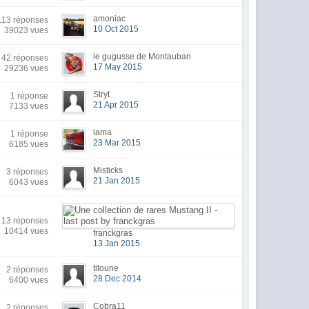
amoniac
13 réponses
10 Oct 2015
39023 vues
le gugusse de Montauban
42 réponses
17 May 2015
29236 vues
Stryt
1 réponse
21 Apr 2015
7133 vues
lama
1 réponse
23 Mar 2015
6185 vues
Misticks
3 réponses
21 Jan 2015
6043 vues
13 réponses
10414 vues
franckgras
13 Jan 2015
titoune
2 réponses
28 Dec 2014
6400 vues
Cobra11
2 réponses