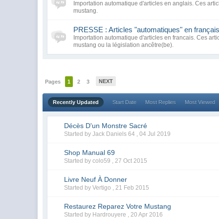
Importation automatique d'articles en anglais. Ces art
mustang.
PRESSE : Articles "automatiques" en français
Importation automatique d'articles en francais. Ces ar
mustang ou la législation ancêtre(be).
NEXT
Pages
1
2
3
Recently Updated
Start Date
Most Replies
Most Viewed
Décès D'un Monstre Sacré
Started by Jack Daniels 64 ,
04 Jul 2019
Shop Manual 69
Started by colo59 ,
27 Oct 2015
Livre Neuf À Donner
Started by Vertigo ,
21 Feb 2015
Restaurez Reparez Votre Mustang
Started by Hardrouyere ,
20 Apr 2016