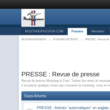
MUSTANGPASSION.COM
Forums
Members
MUSTANGPASSION
→
FORUMS DETENTE
→
PRESSE : Revue de
PRESSE : Revue de presse
Revue de presse Mustang & Ford. Toutes les news et nouveauté
il se passe quelque chose qui concerne la mustang, vous le t
Sous-forums
PRESSE : Articles "automatiques" en anglais.