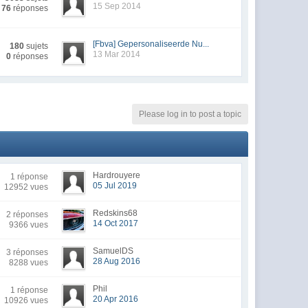
15 Sep 2014
76
réponses
[Fbva] Gepersonaliseerde Nu...
180
sujets
13 Mar 2014
0
réponses
Please log in to post a topic
Hardrouyere
1 réponse
05 Jul 2019
12952 vues
Redskins68
2 réponses
14 Oct 2017
9366 vues
SamuelDS
3 réponses
28 Aug 2016
8288 vues
Phil
1 réponse
20 Apr 2016
10926 vues