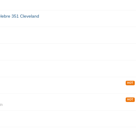
Celebre 351 Cleveland
HOT
HOT
in