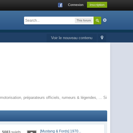
Connexion
Inscription
This forum
Voir le nouveau contenu
orisation, préparateurs officiels, rumeurs & légendes, ... Si
[Mustang & Fords] 1970...
5083
sujets