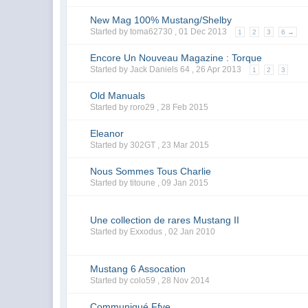
New Mag 100% Mustang/Shelby
Started by toma62730 ,
01 Dec 2013
1
2
3
6 →
Encore Un Nouveau Magazine : Torque
Started by Jack Daniels 64 ,
26 Apr 2013
1
2
3
Old Manuals
Started by roro29 ,
28 Feb 2015
Eleanor
Started by 302GT ,
23 Mar 2015
Nous Sommes Tous Charlie
Started by titoune ,
09 Jan 2015
Une collection de rares Mustang II
Started by Exxodus ,
02 Jan 2010
Mustang 6 Assocation
Started by colo59 ,
28 Nov 2014
Communiqué Ffve