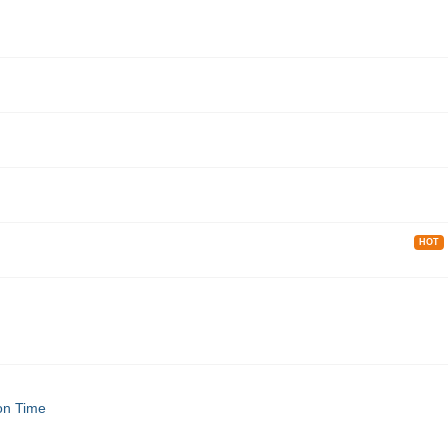
HOT
on Time