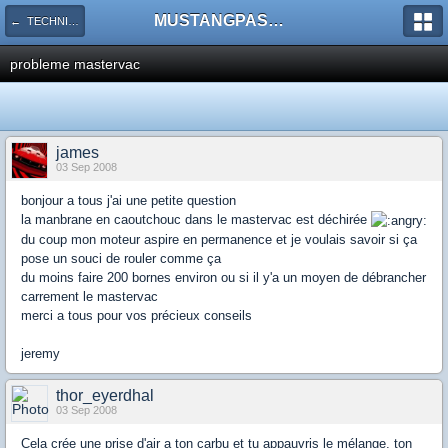
MUSTANGPASSION
← TECHNIQUE : Transmission & Trains Roulants
probleme mastervac
james
03 Sep 2008
bonjour a tous j'ai une petite question
la manbrane en caoutchouc dans le mastervac est déchirée
du coup mon moteur aspire en permanence et je voulais savoir si ça
pose un souci de rouler comme ça
du moins faire 200 bornes environ ou si il y'a un moyen de débrancher
carrement le mastervac
merci a tous pour vos précieux conseils
jeremy
thor_eyerdhal
03 Sep 2008
Cela crée une prise d'air a ton carbu et tu appauvris le mélange, ton