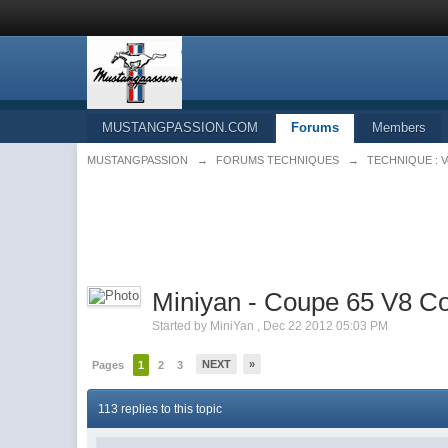
MUSTANGPASSION.COM
Forums
Members
MUSTANGPASSION
→
FORUMS TECHNIQUES
→
TECHNIQUE : Vou
Miniyan - Coupe 65 V8 C
Started by
MiniYan
,
Dec 22 2012 05:03 PM
NEXT
»
Pages
1
2
3
113 replies to this topic