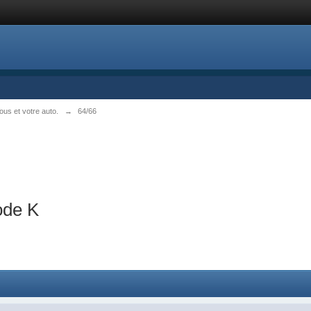
s et votre auto.
→
64/66
ode K