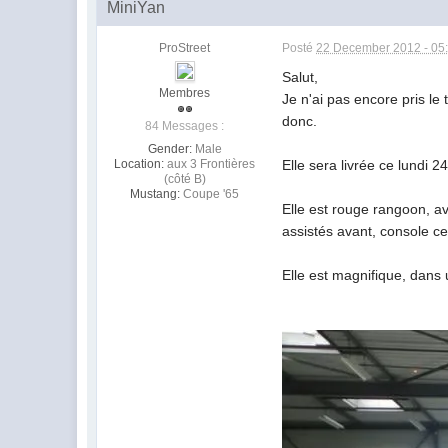
MiniYan
ProStreet
Posté
22 December 2012 - 05
Salut,
Membres
Je n'ai pas encore pris le
donc.
84 Messages :
Gender:
Male
Location:
aux 3 Frontières
Elle sera livrée ce lundi 2
(côté B)
Mustang:
Coupe '65
Elle est rouge rangoon, av
assistés avant, console cen
Elle est magnifique, dans u