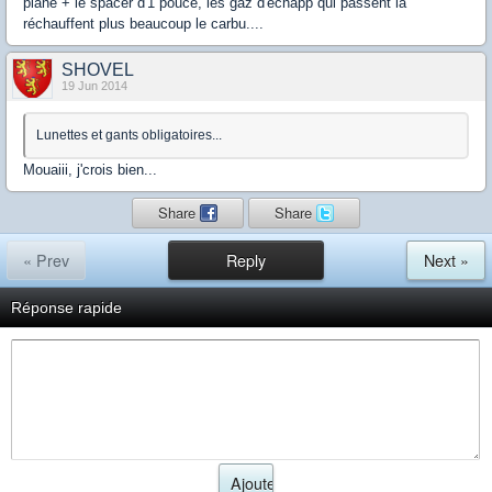
plane + le spacer d'1 pouce, les gaz d'echapp qui passent là
réchauffent plus beaucoup le carbu....
SHOVEL
19 Jun 2014
Lunettes et gants obligatoires...
Mouaiii, j'crois bien...
Share
Share
« Prev
Reply
Next »
Réponse rapide