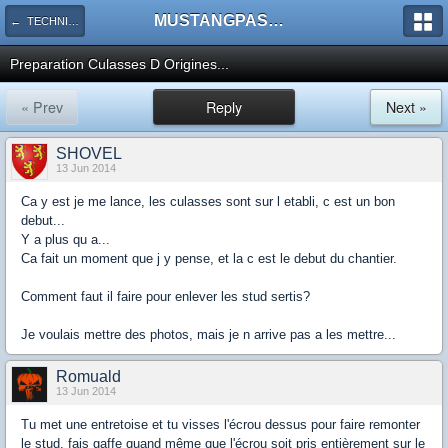
MUSTANGPASSION
← TECHNIQUE : Moteurs RESTO & PERFO
Preparation Culasses D Origines...
« Prev
Reply
Next »
SHOVEL
13 Jun 2014
Ca y est je me lance, les culasses sont sur l etabli, c est un bon
debut...
Y a plus qu a...
Ca fait un moment que j y pense, et la c est le debut du chantier.
Comment faut il faire pour enlever les stud sertis?
Je voulais mettre des photos, mais je n arrive pas a les mettre...
Romuald
13 Jun 2014
Tu met une entretoise et tu visses l'écrou dessus pour faire remonter
le stud. fais gaffe quand même que l'écrou soit pris entièrement sur le