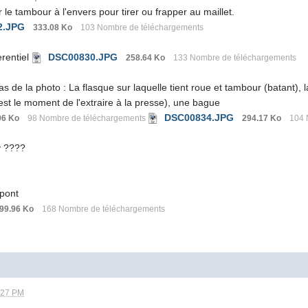
 le tambour à l'envers pour tirer ou frapper au maillet.
2.JPG
333.08 Ko
103 Nombre de téléchargements
erentiel
DSC00830.JPG
258.64 Ko
133 Nombre de téléchargements
 de la photo : La flasque sur laquelle tient roue et tambour (batant), la
c'est le moment de l'extraire à la presse), une bague
DSC00834.JPG
06 Ko
98 Nombre de téléchargements
294.17 Ko
104 
py ????
 pont
99.96 Ko
168 Nombre de téléchargements
:27 PM