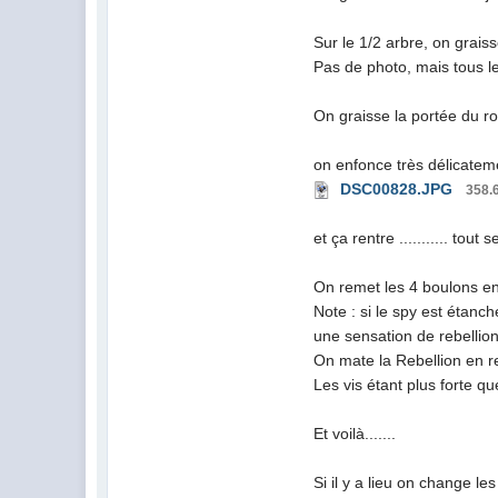
Sur le 1/2 arbre, on grais
Pas de photo, mais tous le
On graisse la portée du r
on enfonce très délicateme
DSC00828.JPG
358.
et ça rentre ........... tout se
On remet les 4 boulons en
Note : si le spy est étanc
une sensation de rebellio
On mate la Rebellion en rep
Les vis étant plus forte qu
Et voilà.......
Si il y a lieu on change le