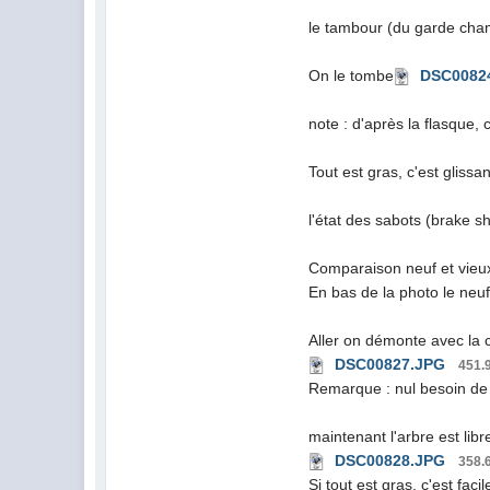
le tambour (du garde cha
On le tombe
DSC0082
note : d'après la flasque, 
Tout est gras, c'est glissa
l'état des sabots (brake sh
Comparaison neuf et vieu
En bas de la photo le neuf
Aller on démonte avec la c
DSC00827.JPG
451.
Remarque : nul besoin de 
maintenant l'arbre est libr
DSC00828.JPG
358.
Si tout est gras, c'est faci