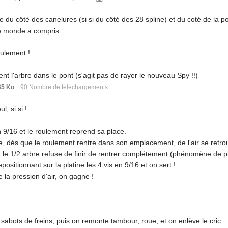
se du côté des canelures (si si du côté des 28 spline) et du coté de la p
 monde a compris..........
oulement !
nt l'arbre dans le pont (s'agit pas de rayer le nouveau Spy !!)
65 Ko
90 Nombre de téléchargements
ul, si si !
 9/16 et le roulement reprend sa place.
he, dés que le roulement rentre dans son emplacement, de l'air se retro
n le 1/2 arbre refuse de finir de rentrer complétement (phénomène de p
ositionnant sur la platine les 4 vis en 9/16 et on sert !
e la pression d'air, on gagne !
s sabots de freins, puis on remonte tambour, roue, et on enlève le cric .