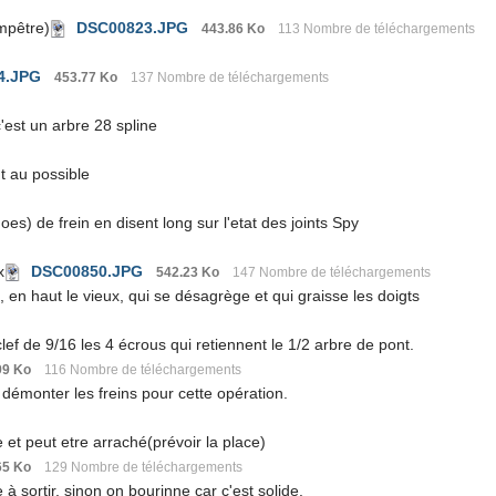
mpêtre)
DSC00823.JPG
443.86 Ko
113 Nombre de téléchargements
4.JPG
453.77 Ko
137 Nombre de téléchargements
c'est un arbre 28 spline
nt au possible
oes) de frein en disent long sur l'etat des joints Spy
x
DSC00850.JPG
542.23 Ko
147 Nombre de téléchargements
, en haut le vieux, qui se désagrège et qui graisse les doigts
lef de 9/16 les 4 écrous qui retiennent le 1/2 arbre de pont.
99 Ko
116 Nombre de téléchargements
démonter les freins pour cette opération.
e et peut etre arraché(prévoir la place)
65 Ko
129 Nombre de téléchargements
le à sortir, sinon on bourinne car c'est solide.