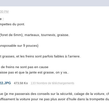
:30 PM
e :
ompettes du pont.
(foret de 6mm), marteaux, tournevis, graisse.
ansposable sur 9 pouces)
grasses, et les freins sont parfois faibles à l'arriere.
s de freins ne sont pas en cause
baisse pas et que la jante est grasse, on y va..
22.JPG
473.58 Ko
133 Nombre de téléchargements
ue (je me passerais des conseils sur la sécurité, calage de la voiture, cha
isament la voiture pour ne pas plus avoir d'huile dans la trompette du 