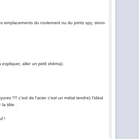
r les emplacements du roulement ou du joints spy, sinon
à expliquer, aller un petit shéma).
res !!!! c'est de l'acier c'est un métal tendre) l'idéal
la tête .
f !