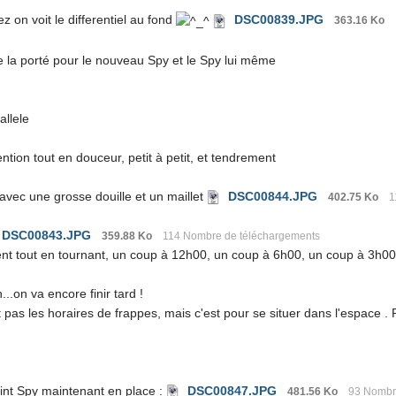
z on voit le differentiel au fond
DSC00839.JPG
363.16 Ko
 la porté pour le nouveau Spy et le Spy lui même
allele
tention tout en douceur, petit à petit, et tendrement
 avec une grosse douille et un maillet
DSC00844.JPG
402.75 Ko
1
DSC00843.JPG
359.88 Ko
114 Nombre de téléchargements
ent tout en tournant, un coup à 12h00, un coup à 6h00, un coup à 3h00
...on va encore finir tard !
pas les horaires de frappes, mais c'est pour se situer dans l'espace . PFF
joint Spy maintenant en place :
DSC00847.JPG
481.56 Ko
93 Nombr