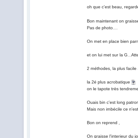
oh que c'est beau, regarde
Bon maintenant on graisse
Pas de photo....
On met en place bien parr
et on lui met sur la G...At
2 méthodes, la plus facile
la 2é plus acrobatique
on le tapote très tendrem
Ouais bin c'est long patron
Mais non imbécile ce n'est 
Bon on reprend ,
On graisse l'interieur du 