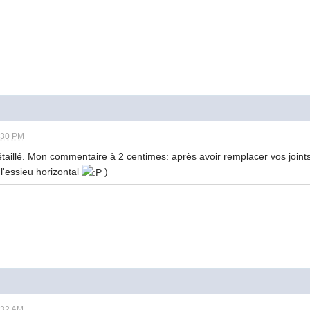
.
:30 PM
étaillé. Mon commentaire à 2 centimes: après avoir remplacer vos joints 
e l'essieu horizontal
)
:32 AM