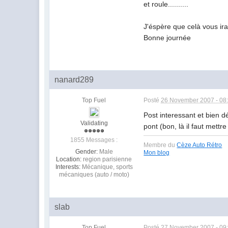
et roule..........
J'éspère que celà vous ira
Bonne journée
nanard289
Top Fuel
Posté
26 November 2007 - 08
Post interessant et bien d
Validating
pont (bon, là il faut mettr
1855 Messages :
Membre du
Cèze Auto Rétro
Gender:
Male
Mon blog
Location:
region parisienne
Interests:
Mécanique, sports
mécaniques (auto / moto)
slab
Top Fuel
Posté
27 November 2007 - 09