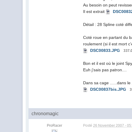
Au besoin on peut revisser
Il est extrait
DSC0083
Détail : 28 Spline coté diff
Coté roue en partant du bas
roulement (si il est mort 
DSC00833.JPG
337.
Bon et il est où le joint S
Euh j'sais pas patron....
Dans sa cage ......dans le
DSC00837bis.JPG
3
chronomagic
ProRacer
Posté
26 November 2007 - 05