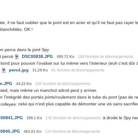
te, il ne faut oublier que le pont est en acier et qu'il ne faut pas raye
étanchéités, OK !
n perce dans le joint Spy
st percé
DSC00838.JPG
495.72 Ko
169 Nombre de téléchargements
le bord pour pouvoir l'ovalisé sur lui même vers l'interieur (euh c'est dûr 
o
percé.jpg
31.29 Ko
91 Nombre de téléchargements
on.JPG
44.22 Ko
105 Nombre de téléchargements
pied, mais même un manchot adroit peut y arriver.
r l'intégrité des portés joints/roulement dans le tube du pont (pas de rayu
celui qui n'est plus capable de démonter une vis sans sacrifier 
00841.JPG
à droite le Spy neu
288.1 Ko
145 Nombre de téléchargements
0840.JPG
462.01 Ko
124 Nombre de téléchargements