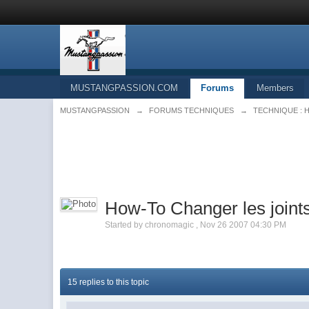
MUSTANGPASSION.COM
Forums
Members
MUSTANGPASSION
→
FORUMS TECHNIQUES
→
TECHNIQUE : How
How-To Changer les joint
Started by
chronomagic
,
Nov 26 2007 04:30 PM
15 replies to this topic