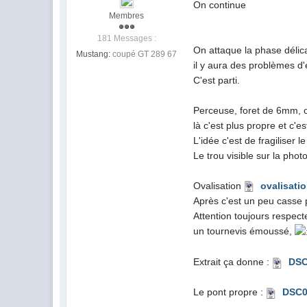
On continue
Membres
181 Messages :
On attaque la phase délica
Mustang:
coupé GT 289 67
il y aura des problèmes d'
C'est parti.
Perceuse, foret de 6mm, o
là c'est plus propre et c'e
L'idée c'est de fragiliser 
Le trou visible sur la phot
Ovalisation
ovalisati
Après c'est un peu casse 
Attention toujours respecte
un tournevis émoussé,
Extrait ça donne :
DSC
Le pont propre :
DSC0