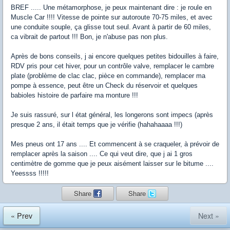
BREF ..... Une métamorphose, je peux maintenant dire : je roule en
Muscle Car !!!! Vitesse de pointe sur autoroute 70-75 miles, et avec
une conduite souple, ça glisse tout seul. Avant à partir de 60 miles,
ca vibrait de partout !!! Bon, je n'abuse pas non plus.
Après de bons conseils, j ai encore quelques petites bidouilles à faire,
RDV pris pour cet hiver, pour un contrôle valve, remplacer le cambre
plate (problème de clac clac, pièce en commande), remplacer ma
pompe à essence, peut être un Check du réservoir et quelques
babioles histoire de parfaire ma monture !!!
Je suis rassuré, sur l état général, les longerons sont impecs (après
presque 2 ans, il était temps que je vérifie (hahahaaaa !!!)
Mes pneus ont 17 ans .... Et commencent à se craqueler, à prévoir de
remplacer après la saison .... Ce qui veut dire, que j ai 1 gros
centimètre de gomme que je peux aisément laisser sur le bitume ....
Yeessss !!!!!
Share
Share
« Prev
Next »